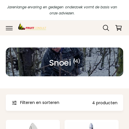
r
in
Jarenlange ervaring en gedegen onderzoek vormt de basis van
d
k
onze adviezen.
e
c
el
o
w
n
t
a
e
g
n
t
e
n
Snoei
(4)
Filteren en sorteren
4 producten