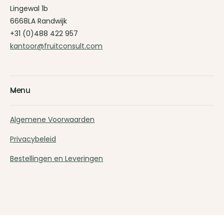
Lingewal 1b
6668LA Randwijk
+31 (0)488 422 957
kantoor@fruitconsult.com
Menu
Algemene Voorwaarden
Privacybeleid
Bestellingen en Leveringen
B
e