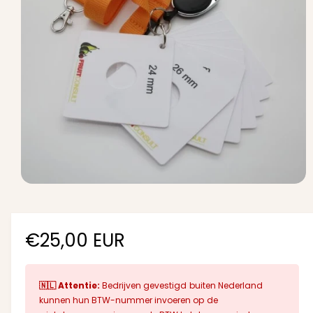
o
r
m
a
ti
e
M
e
d
i
a
N
€25,00 EUR
1
o
o
p
e
n
🇳🇱 Attentie:
Bedrijven gevestigd buiten Nederland
r
e
kunnen hun BTW-nummer invoeren op de
n