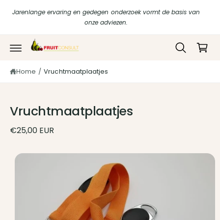
r
in
Jarenlange ervaring en gedegen onderzoek vormt de basis van
d
k
onze adviezen.
e
c
el
o
w
G
n
a
t
a
di
e
Home
/
Vruchtmaatplaatjes
g
r
n
e
t
e
c
n
t
Vruchtmaatplaatjes
n
a
a
€25,00 EUR
r
p
r
o
d
u
c
ti
n
f