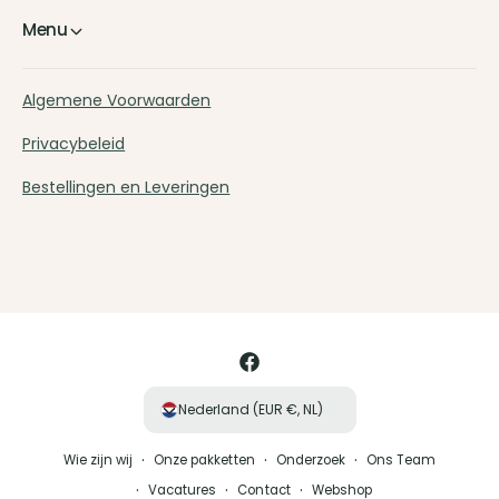
Menu
Algemene Voorwaarden
Privacybeleid
Bestellingen en Leveringen
B
e
t
a
F
a
a
Nederland (EUR €, NL)
l
c
m
Wie zijn wij
Onze pakketten
Onderzoek
Ons Team
e
e
Vacatures
Contact
Webshop
b