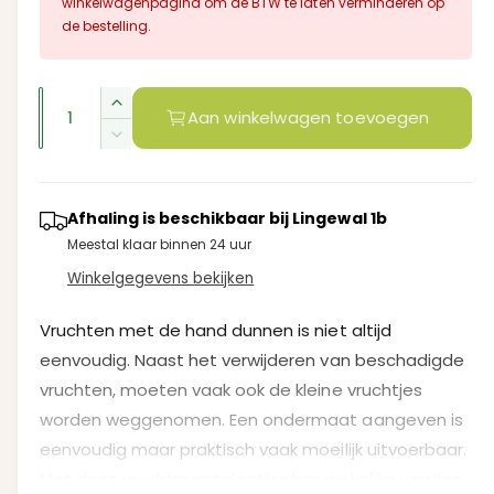
m
i
winkelwagenpagina om de BTW te laten verminderen op
n
de bestelling.
m
a
o
d
l
a
A
a
A
Aan winkelwagen toevoegen
l
e
a
a
A
n
n
a
p
t
n
t
a
r
t
Afhaling is beschikbaar bij
Lingewal 1b
a
l
a
Meestal klaar binnen 24 uur
l
v
i
l
e
Winkelgegevens bekijken
v
j
r
e
h
r
Vruchten met de hand dunnen is niet altijd
s
o
l
eenvoudig. Naast het verwijderen van beschadigde
g
a
vruchten, moeten vaak ook de kleine vruchtjes
e
g
n
worden weggenomen. Een ondermaat aangeven is
e
v
n
eenvoudig maar praktisch vaak moeilijk uitvoerbaar.
o
v
Met deze vruchtmaatplaatjes kan wekelijks worden
o
o